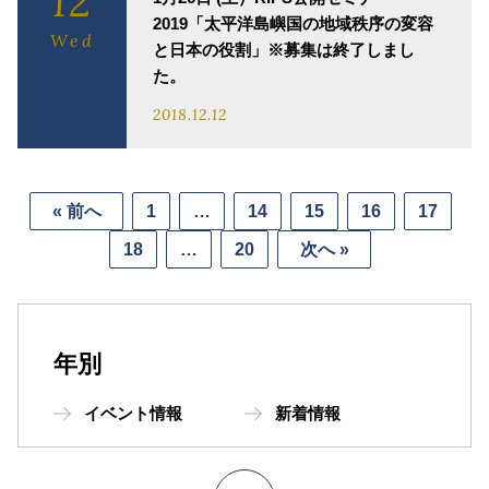
12
2019「太平洋島嶼国の地域秩序の変容
Wed
と日本の役割」※募集は終了しまし
た。
2018.12.12
« 前へ
1
…
14
15
16
17
18
…
20
次へ »
年別
イベント情報
新着情報