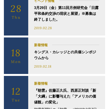
イベント情報
28
3月29日（金）第11回月例研究会「日露
平和条約交渉の現状と展望」※募集は
Thu
終了しました。
2019.02.28
新着情報
18
キングス・カレッジとの共催シンポジ
ウムから
Mon
2019.02.18
新着情報
12
『朝雲』佐藤正久氏、西原正対談「新
「大綱」に影響与えた「アメリカの価
Tue
値観」の変化」