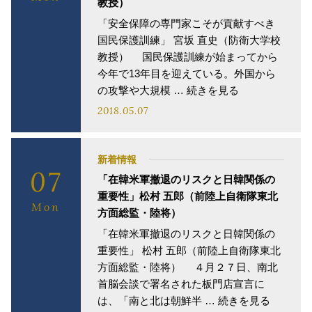
教授）
「安全保障の専門家こそが貢献すべき
国民保護訓練」 宮坂 直史（防衛大学校
教授） 国民保護訓練が始まってから
今年で13年目を迎えている。外国から
の攻撃や大規模 … 続きを見る
2018.05.07
新着情報
07
「在韓米軍撤退のリスクと日韓関係の
重要性」松村 五郎（前陸上自衛隊東北
Mon
方面総監・陸将）
「在韓米軍撤退のリスクと日韓関係の
重要性」 松村 五郎（前陸上自衛隊東北
方面総監・陸将） ４月２７日、南北
首脳会談で署名された板門店宣言に
は、「南と北は朝鮮半 … 続きを見る