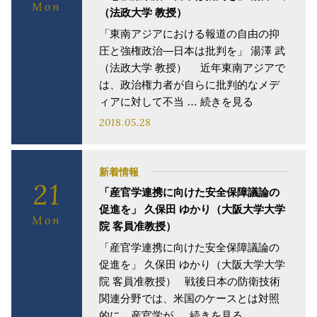
Mon
（法政大学 教授）
「東南アジアにおける報道の自由の抑
圧と強権政治―日本は批判を」 湯澤 武
（法政大学 教授） 近年東南アジアで
は、政治権力者が自らに批判的なメデ
ィアに対して不当 … 続きを見る
2018.05.28
新着情報
21
「産官学連携に向けた安全保障議論の
促進を」 久保田 ゆかり（大阪大学大学
Mon
院 客員准教授）
「産官学連携に向けた安全保障議論の
促進を」 久保田 ゆかり（大阪大学大学
院 客員准教授） 戦後日本の防衛技術
関連分野では、米国のケースとは対照
的に、産官学が … 続きを見る