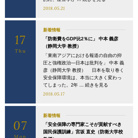
2018.05.21
新着情報
17
「防衛費をGDP比2％に」 中本 義彦
（静岡大学 教授）
Thu
「東南アジアにおける報道の自由の抑
圧と強権政治―日本は批判を」 中本 義
彦（静岡大学 教授） 日本を取り巻く
安全保障環境は、本当に大きく変わっ
てしまった。2年 … 続きを見る
2018.05.17
新着情報
07
「安全保障の専門家こそが貢献すべき
国民保護訓練」宮坂 直史（防衛大学校
Mon