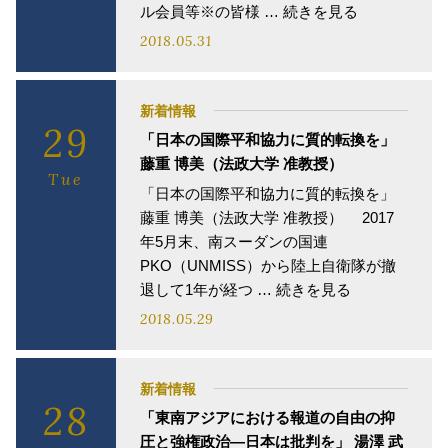
ル会員等※の皆様 … 続きを見る
2018.05.31
新着情報
29
「日本の国際平和協力に質的転換を」
藤重 博美（法政大学 准教授）
Tue
「日本の国際平和協力に質的転換を」
藤重 博美（法政大学 准教授） 2017
年5月末、南スーダンの国連
PKO（UNMISS）から陸上自衛隊が撤
退して1年が経つ … 続きを見る
2018.05.29
新着情報
28
「東南アジアにおける報道の自由の抑
圧と強権政治―日本は批判を」 湯澤 武