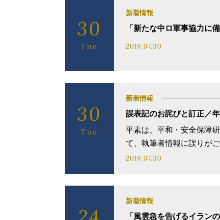
新着情報
30
「新たな中ロ軍事協力に備
Tue
2019.07.30
新着情報
30
誤表記のお詫びと訂正／年
平素は、平和・安全保障研
Tue
て、執筆者情報に誤りがご
2019.07.30
新着情報
24
「風雲急を告げるイランの