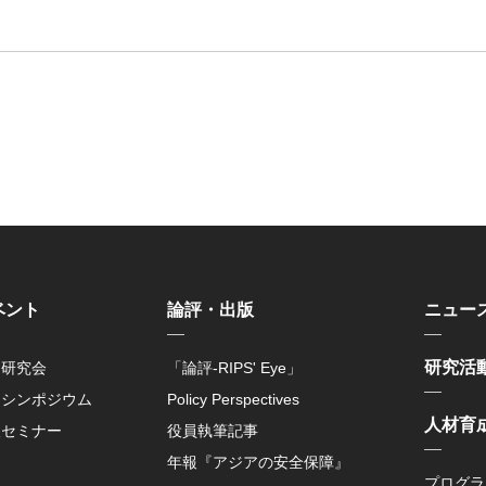
ベント
論評・出版
ニュー
研究活
例研究会
「論評-RIPS' Eye」
開シンポジウム
Policy Perspectives
人材育
人セミナー
役員執筆記事
年報『アジアの安全保障』
プログラ