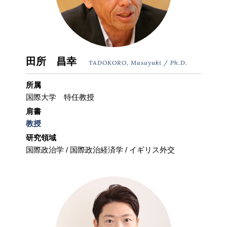
田所 昌幸
TADOKORO, Masayuki / Ph.D.
所属
国際大学 特任教授
肩書
教授
研究領域
国際政治学 / 国際政治経済学 / イギリス外交