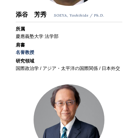
添谷 芳秀
SOEYA, Yoshihide / Ph.D.
所属
慶應義塾大学 法学部
肩書
名誉教授
研究領域
国際政治学 / アジア・太平洋の国際関係 / ⽇本外交