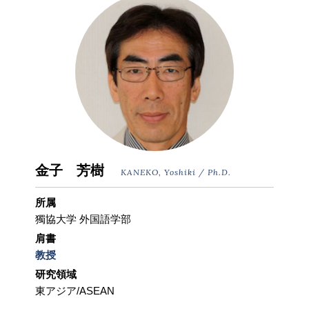
金子 芳樹
KANEKO, Yoshiki / Ph.D.
所属
獨協大学 外国語学部
肩書
教授
研究領域
東アジア/ASEAN