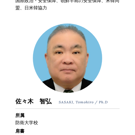
国際政治・安全保障、朝鮮半島の安全保障、米韓同
盟、日米韓協力
佐々木 智弘
SASAKI, Tomohiro / Ph.D
所属
防衛大学校
肩書