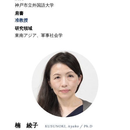
神戸市立外国語大学
肩書
准教授
研究領域
東南アジア、軍事社会学
楠 綾子
KUSUNOKI, Ayako / Ph.D