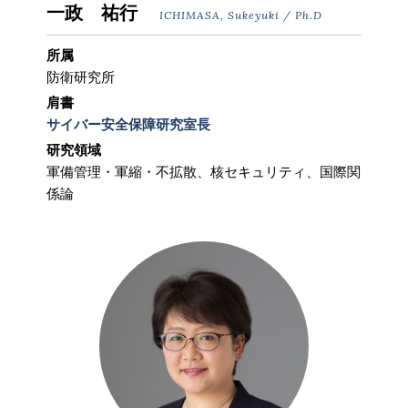
一政 祐行
ICHIMASA, Sukeyuki / Ph.D
所属
防衛研究所
肩書
サイバー安全保障研究室長
研究領域
軍備管理・軍縮・不拡散、核セキュリティ、国際関
係論