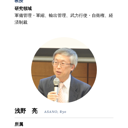
教授
研究領域
軍備管理・軍縮、輸出管理、武力行使・自衛権、経
済制裁
浅野 亮
ASANO, Ryo
所属