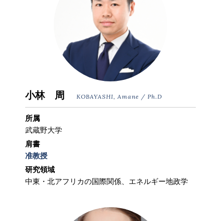
小林 周
KOBAYASHI, Amane / Ph.D
所属
武蔵野大学
肩書
准教授
研究領域
中東・北アフリカの国際関係、エネルギー地政学