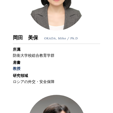
岡田 美保
OKADA, Miho / Ph.D
所属
防衛大学校総合教育学群
肩書
教授
研究領域
ロシアの外交・安全保障